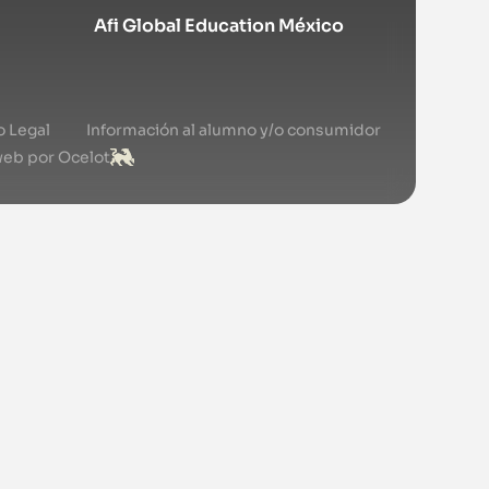
Afi Global Education México
o Legal
Información al alumno y/o consumidor
web por Ocelot