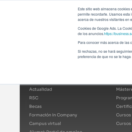
Forma
Este sitio web almacena cookies en
permite recordarte. Usamos esta i
acerca de nuestros visitantes en 
Programas
Cookies de Google Ads. La Cookie
de los anuncios.
https://business.s
Para conocer más acerca de las co
Si rechazas, no se hará seguimien
preferencia de que no se te haga
Afi Global Education
Catál
Sobre nosotros
Mástere
Actualidad
Mástere
RSC
Program
Becas
Certifi
Formación In Company
Cursos 
Campus virtual
Cursos
Alumni: Portal de empleo