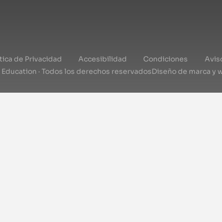
ítica de Privacidad
Accesibilidad
Condiciones
Avis
l Education · Todos los derechos reservados
Diseño de marca y 