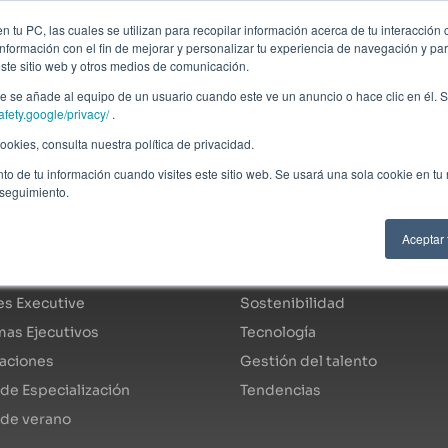
ción profesional
Campus virtual
Alumni: Portal de empleo
Empre
 tu PC, las cuales se utilizan para recopilar información acerca de tu interacción 
nformación con el fin de mejorar y personalizar tu experiencia de navegación y par
este sitio web y otros medios de comunicación.
Áreas
In company
Becas
Nosotros
A
 se añade al equipo de un usuario cuando este ve un anuncio o hace clic en él. S
afety.google/privacy/
.
okies, consulta nuestra política de privacidad.
to de tu información cuando visites este sitio web. Se usará una sola cookie en tu
 seguimiento.
ogo de programas
Áreas de especialidad
Aceptar
s Fulltime
Economía y finanzas
s Executive
Sostenibilidad
as Ejecutivos
Tecnología
caciones
Gestión del talento
de Especialización
Tendencias
 de verano