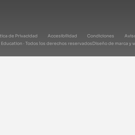
ítica de Privacidad
Accesibilidad
Condiciones
Avis
l Education · Todos los derechos reservados
Diseño de marca y 