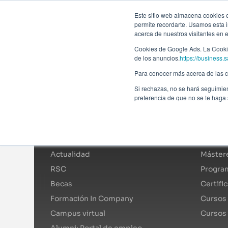
Forma
Este sitio web almacena cookies en
permite recordarte. Usamos esta i
acerca de nuestros visitantes en 
Programas
Cookies de Google Ads. La Cookie
de los anuncios.
https://business.s
Para conocer más acerca de las co
Si rechazas, no se hará seguimien
preferencia de que no se te haga
Afi Global Education
Catál
Sobre nosotros
Mástere
Actualidad
Mástere
RSC
Program
Becas
Certifi
Formación In Company
Cursos 
Campus virtual
Cursos
Alumni: Portal de empleo