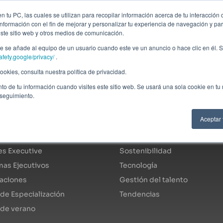
ción profesional
Campus virtual
Alumni: Portal de empleo
Empre
 tu PC, las cuales se utilizan para recopilar información acerca de tu interacción 
nformación con el fin de mejorar y personalizar tu experiencia de navegación y par
este sitio web y otros medios de comunicación.
Áreas
In company
Becas
Nosotros
A
 se añade al equipo de un usuario cuando este ve un anuncio o hace clic en él. S
afety.google/privacy/
.
okies, consulta nuestra política de privacidad.
to de tu información cuando visites este sitio web. Se usará una sola cookie en tu
 seguimiento.
ogo de programas
Áreas de especialidad
Aceptar
s Fulltime
Economía y finanzas
s Executive
Sostenibilidad
as Ejecutivos
Tecnología
caciones
Gestión del talento
de Especialización
Tendencias
 de verano