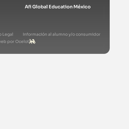
Afi Global Education México
o Legal
Información al alumno y/o consumidor
web por Ocelot