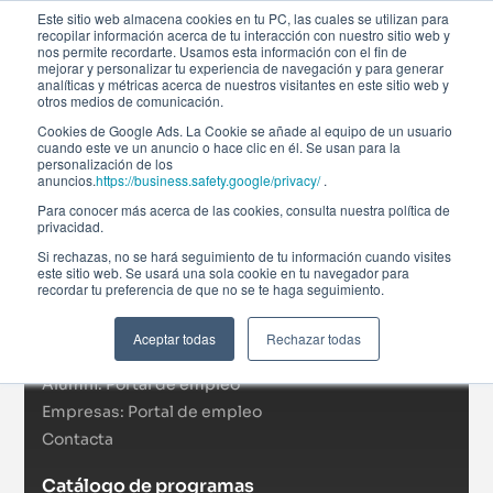
Este sitio web almacena cookies en tu PC, las cuales se utilizan para
recopilar información acerca de tu interacción con nuestro sitio web y
nos permite recordarte. Usamos esta información con el fin de
mejorar y personalizar tu experiencia de navegación y para generar
analíticas y métricas acerca de nuestros visitantes en este sitio web y
otros medios de comunicación.
Cookies de Google Ads. La Cookie se añade al equipo de un usuario
cuando este ve un anuncio o hace clic en él. Se usan para la
personalización de los
anuncios.
https://business.safety.google/privacy/
.
Afi Global Education
Para conocer más acerca de las cookies, consulta nuestra política de
Sobre nosotros
privacidad.
Actualidad
Si rechazas, no se hará seguimiento de tu información cuando visites
este sitio web. Se usará una sola cookie en tu navegador para
RSC
recordar tu preferencia de que no se te haga seguimiento.
Becas
Formación In Company
Aceptar todas
Rechazar todas
Campus virtual
Alumni: Portal de empleo
Empresas: Portal de empleo
Contacta
Catálogo de programas