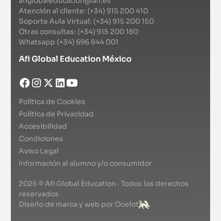
afiglobaleducation@afi.es
Atención al cliente: (+34) 915 200 410
Soporte Aula Virtual: (+34) 915 200 150
Otras consultas: (+34) 915 200 180
Whatsapp (+34) 696 844 001
Afi Global Education México
Política de Cookies
Política de Privacidad
Accesibilidad
Condiciones
Aviso Legal
Información al alumno y/o consumidor
2025 © Afi Global Education · Todos los derechos
reservados
Diseño de marca y web por Ocelot