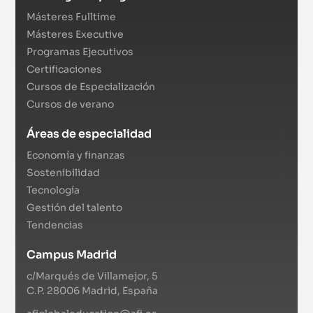
Másteres Fulltime
Másteres Executive
Programas Ejecutivos
Certificaciones
Cursos de Especialización
Cursos de verano
Áreas de especialidad
Economía y finanzas
Sostenibilidad
Tecnología
Gestión del talento
Tendencias
Campus Madrid
c/Marqués de Villamejor, 5
C.P. 28006 Madrid, España