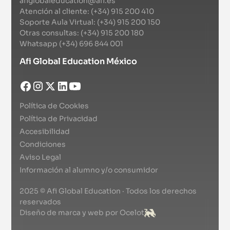
afiglobaleducation@afi.es
Atención al cliente: (+34) 915 200 410
Soporte Aula Virtual: (+34) 915 200 150
Otras consultas: (+34) 915 200 180
Whatsapp (+34) 696 844 001
Afi Global Education México
Política de Cookies
Política de Privacidad
Accesibilidad
Condiciones
Aviso Legal
Información al alumno y/o consumidor
2025 © Afi Global Education · Todos los derechos
reservados
Diseño de marca y web por Ocelot