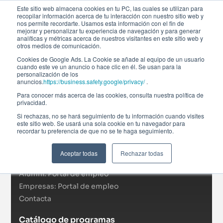
Este sitio web almacena cookies en tu PC, las cuales se utilizan para
recopilar información acerca de tu interacción con nuestro sitio web y
nos permite recordarte. Usamos esta información con el fin de
mejorar y personalizar tu experiencia de navegación y para generar
analíticas y métricas acerca de nuestros visitantes en este sitio web y
otros medios de comunicación.
Cookies de Google Ads. La Cookie se añade al equipo de un usuario
cuando este ve un anuncio o hace clic en él. Se usan para la
personalización de los
anuncios.
https://business.safety.google/privacy/
.
Afi Global Education
Para conocer más acerca de las cookies, consulta nuestra política de
Sobre nosotros
privacidad.
Actualidad
Si rechazas, no se hará seguimiento de tu información cuando visites
este sitio web. Se usará una sola cookie en tu navegador para
RSC
recordar tu preferencia de que no se te haga seguimiento.
Becas
Formación In Company
Aceptar todas
Rechazar todas
Campus virtual
Alumni: Portal de empleo
Empresas: Portal de empleo
Contacta
Catálogo de programas