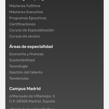
Másteres Fulltime
Másteres Executive
Programas Ejecutivos
Certificaciones
Cursos de Especialización
Cursos de verano
Áreas de especialidad
Economía y finanzas
Sostenibilidad
Tecnología
Gestión del talento
Tendencias
Campus Madrid
c/Marqués de Villamejor, 5
C.P. 28006 Madrid, España