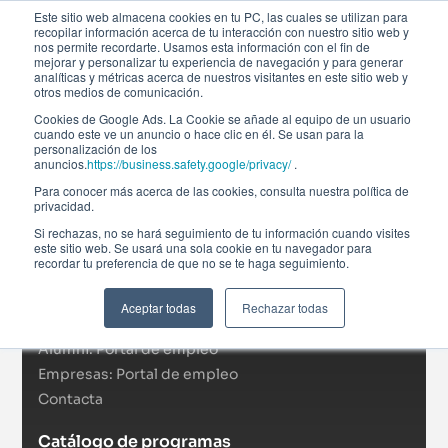
Este sitio web almacena cookies en tu PC, las cuales se utilizan para
recopilar información acerca de tu interacción con nuestro sitio web y
nos permite recordarte. Usamos esta información con el fin de
mejorar y personalizar tu experiencia de navegación y para generar
analíticas y métricas acerca de nuestros visitantes en este sitio web y
otros medios de comunicación.
Cookies de Google Ads. La Cookie se añade al equipo de un usuario
cuando este ve un anuncio o hace clic en él. Se usan para la
personalización de los
anuncios.
https://business.safety.google/privacy/
.
Afi Global Education
Para conocer más acerca de las cookies, consulta nuestra política de
Sobre nosotros
privacidad.
Actualidad
Si rechazas, no se hará seguimiento de tu información cuando visites
este sitio web. Se usará una sola cookie en tu navegador para
RSC
recordar tu preferencia de que no se te haga seguimiento.
Becas
Formación In Company
Aceptar todas
Rechazar todas
Campus virtual
Alumni: Portal de empleo
Empresas: Portal de empleo
Contacta
Catálogo de programas