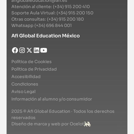
afiglobaleducation@afi.es
Atención al cliente: (+34) 915 200 410
Soporte Aula Virtual: (+34) 915 200 150
Otras consultas: (+34) 915 200 180
Whatsapp (+34) 696 844 001
Afi Global Education México
Política de Cookies
Política de Privacidad
Accesibilidad
Condiciones
Aviso Legal
Información al alumno y/o consumidor
2025 © Afi Global Education · Todos los derechos
reservados
Diseño de marca y web por Ocelot