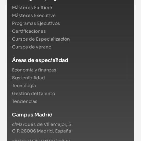
Másteres Fulltime
Másteres Executive
Programas Ejecutivos
Certificaciones
Cursos de Especialización
Cursos de verano
Áreas de especialidad
Economía y finanzas
Sostenibilidad
Tecnología
Gestión del talento
Tendencias
Campus Madrid
c/Marqués de Villamejor, 5
C.P. 28006 Madrid, España