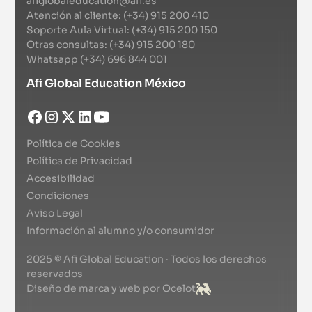
afiglobaleducation@afi.es
Atención al cliente: (+34) 915 200 410
Soporte Aula Virtual: (+34) 915 200 150
Otras consultas: (+34) 915 200 180
Whatsapp (+34) 696 844 001
Afi Global Education México
Política de Cookies
Política de Privacidad
Accesibilidad
Condiciones
Aviso Legal
Información al alumno y/o consumidor
2025 © Afi Global Education · Todos los derechos
reservados
Diseño de marca y web por Ocelot