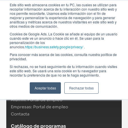
Este sitio web almacena cookies en tu PC, las cuales se utilizan para
recopilar información acerca de tu interacción con nuestro sitio web y
nos permite recordarte. Usamos esta información con el fin de
mejorar y personalizar tu experiencia de navegación y para generar
analíticas y métricas acerca de nuestros visitantes en este sitio web y
otros medios de comunicación.
Cookies de Google Ads. La Cookie se añade al equipo de un usuario
cuando este ve un anuncio o hace clic en él. Se usan para la
personalización de los
anuncios.
https://business.safety.google/privacy/
.
Afi Global Education
Para conocer más acerca de las cookies, consulta nuestra política de
Sobre nosotros
privacidad.
Actualidad
Si rechazas, no se hará seguimiento de tu información cuando visites
este sitio web. Se usará una sola cookie en tu navegador para
RSC
recordar tu preferencia de que no se te haga seguimiento.
Becas
Formación In Company
Aceptar todas
Rechazar todas
Campus virtual
Alumni: Portal de empleo
Empresas: Portal de empleo
Contacta
Catálogo de programas