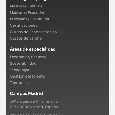
Másteres Fulltime
Másteres Executive
Programas Ejecutivos
Certificaciones
Cursos de Especialización
Cursos de verano
Áreas de especialidad
Economía y finanzas
Sostenibilidad
Tecnología
Gestión del talento
Tendencias
Campus Madrid
c/Marqués de Villamejor, 5
C.P. 28006 Madrid, España