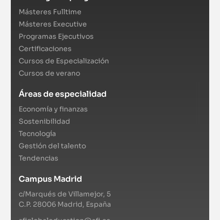
Másteres Fulltime
Másteres Executive
Programas Ejecutivos
Certificaciones
Cursos de Especialización
Cursos de verano
Áreas de especialidad
Economía y finanzas
Sostenibilidad
Tecnología
Gestión del talento
Tendencias
Campus Madrid
c/Marqués de Villamejor, 5
C.P. 28006 Madrid, España