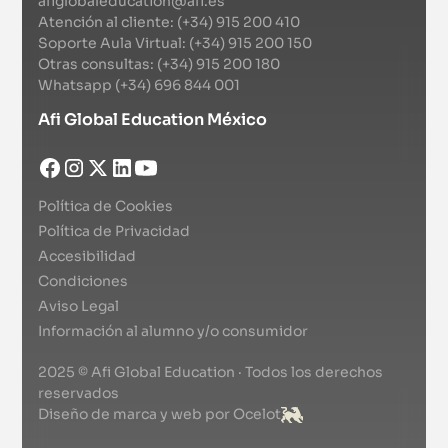
afiglobaleducation@afi.es
Atención al cliente: (+34) 915 200 410
Soporte Aula Virtual: (+34) 915 200 150
Otras consultas: (+34) 915 200 180
Whatsapp (+34) 696 844 001
Afi Global Education México
Política de Cookies
Política de Privacidad
Accesibilidad
Condiciones
Aviso Legal
Información al alumno y/o consumidor
2025 © Afi Global Education · Todos los derechos
reservados
Diseño de marca y web por Ocelot