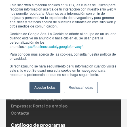
Este sitio web almacena cookies en tu PC, las cuales se utilizan para
recopilar información acerca de tu interacción con nuestro sitio web y
nos permite recordarte. Usamos esta información con el fin de
mejorar y personalizar tu experiencia de navegación y para generar
analíticas y métricas acerca de nuestros visitantes en este sitio web y
otros medios de comunicación.
Cookies de Google Ads. La Cookie se añade al equipo de un usuario
cuando este ve un anuncio o hace clic en él. Se usan para la
personalización de los
anuncios.
https://business.safety.google/privacy/
.
Afi Global Education
Para conocer más acerca de las cookies, consulta nuestra política de
Sobre nosotros
privacidad.
Actualidad
Si rechazas, no se hará seguimiento de tu información cuando visites
este sitio web. Se usará una sola cookie en tu navegador para
RSC
recordar tu preferencia de que no se te haga seguimiento.
Becas
Formación In Company
Aceptar todas
Rechazar todas
Campus virtual
Alumni: Portal de empleo
Empresas: Portal de empleo
Contacta
Catálogo de programas