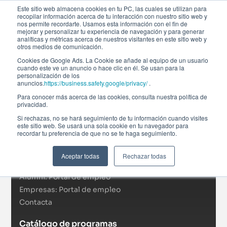
Este sitio web almacena cookies en tu PC, las cuales se utilizan para
recopilar información acerca de tu interacción con nuestro sitio web y
nos permite recordarte. Usamos esta información con el fin de
mejorar y personalizar tu experiencia de navegación y para generar
analíticas y métricas acerca de nuestros visitantes en este sitio web y
otros medios de comunicación.
Cookies de Google Ads. La Cookie se añade al equipo de un usuario
cuando este ve un anuncio o hace clic en él. Se usan para la
personalización de los
anuncios.
https://business.safety.google/privacy/
.
Afi Global Education
Para conocer más acerca de las cookies, consulta nuestra política de
Sobre nosotros
privacidad.
Actualidad
Si rechazas, no se hará seguimiento de tu información cuando visites
este sitio web. Se usará una sola cookie en tu navegador para
RSC
recordar tu preferencia de que no se te haga seguimiento.
Becas
Formación In Company
Aceptar todas
Rechazar todas
Campus virtual
Alumni: Portal de empleo
Empresas: Portal de empleo
Contacta
Catálogo de programas