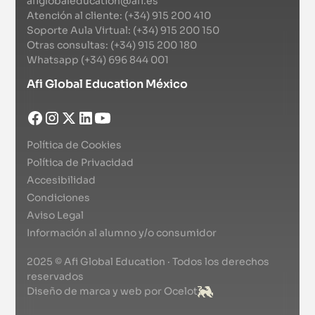
afiglobaleducation@afi.es
Atención al cliente: (+34) 915 200 410
Soporte Aula Virtual: (+34) 915 200 150
Otras consultas: (+34) 915 200 180
Whatsapp (+34) 696 844 001
Afi Global Education México
Política de Cookies
Política de Privacidad
Accesibilidad
Condiciones
Aviso Legal
Información al alumno y/o consumidor
2025 © Afi Global Education · Todos los derechos
reservados
Diseño de marca y web por Ocelot