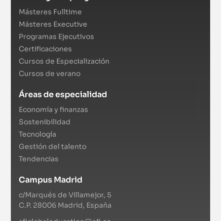
Másteres Fulltime
Másteres Executive
Programas Ejecutivos
Certificaciones
Cursos de Especialización
Cursos de verano
Áreas de especialidad
Economía y finanzas
Sostenibilidad
Tecnología
Gestión del talento
Tendencias
Campus Madrid
c/Marqués de Villamejor, 5
C.P. 28006 Madrid, España