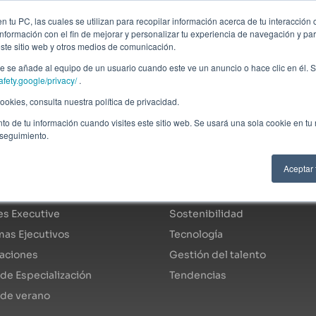
ción profesional
Campus virtual
Alumni: Portal de empleo
Empre
 tu PC, las cuales se utilizan para recopilar información acerca de tu interacción 
nformación con el fin de mejorar y personalizar tu experiencia de navegación y par
este sitio web y otros medios de comunicación.
Áreas
In company
Becas
Nosotros
A
 se añade al equipo de un usuario cuando este ve un anuncio o hace clic en él. S
afety.google/privacy/
.
okies, consulta nuestra política de privacidad.
to de tu información cuando visites este sitio web. Se usará una sola cookie en tu
 seguimiento.
ogo de programas
Áreas de especialidad
Aceptar
s Fulltime
Economía y finanzas
s Executive
Sostenibilidad
as Ejecutivos
Tecnología
caciones
Gestión del talento
de Especialización
Tendencias
 de verano