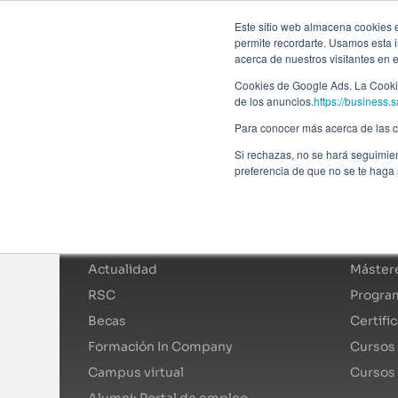
Forma
Este sitio web almacena cookies en
permite recordarte. Usamos esta i
acerca de nuestros visitantes en 
Programas
Cookies de Google Ads. La Cookie
de los anuncios.
https://business.s
Para conocer más acerca de las co
Si rechazas, no se hará seguimien
preferencia de que no se te haga
Afi Global Education
Catál
Sobre nosotros
Mástere
Actualidad
Mástere
RSC
Program
Becas
Certifi
Formación In Company
Cursos 
Campus virtual
Cursos
Alumni: Portal de empleo