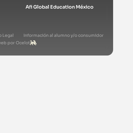
Afi Global Education México
o Legal
Información al alumno y/o consumidor
web por Ocelot