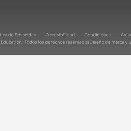
ítica de Privacidad
Accesibilidad
Condiciones
Avis
l Education · Todos los derechos reservados
Diseño de marca y 