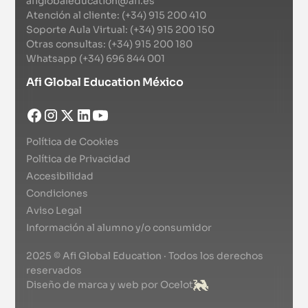
afiglobaleducation@afi.es
Atención al cliente: (+34) 915 200 410
Soporte Aula Virtual: (+34) 915 200 150
Otras consultas: (+34) 915 200 180
Whatsapp (+34) 696 844 001
Afi Global Education México
Política de Cookies
Política de Privacidad
Accesibilidad
Condiciones
Aviso Legal
Información al alumno y/o consumidor
2025 © Afi Global Education · Todos los derechos
reservados
Diseño de marca y web por Ocelot