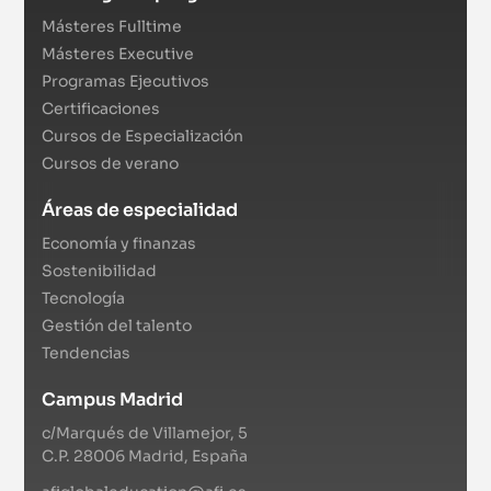
Másteres Fulltime
Másteres Executive
Programas Ejecutivos
Certificaciones
Cursos de Especialización
Cursos de verano
Áreas de especialidad
Economía y finanzas
Sostenibilidad
Tecnología
Gestión del talento
Tendencias
Campus Madrid
c/Marqués de Villamejor, 5
C.P. 28006 Madrid, España