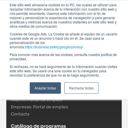
Este sitio web almacena cookies en tu PC, las cuales se utilizan para
recopilar información acerca de tu interacción con nuestro sitio web y
nos permite recordarte. Usamos esta información con el fin de
mejorar y personalizar tu experiencia de navegación y para generar
analíticas y métricas acerca de nuestros visitantes en este sitio web y
otros medios de comunicación.
Cookies de Google Ads. La Cookie se añade al equipo de un usuario
cuando este ve un anuncio o hace clic en él. Se usan para la
personalización de los
anuncios.
https://business.safety.google/privacy/
.
Afi Global Education
Para conocer más acerca de las cookies, consulta nuestra política de
Sobre nosotros
privacidad.
Actualidad
Si rechazas, no se hará seguimiento de tu información cuando visites
este sitio web. Se usará una sola cookie en tu navegador para
RSC
recordar tu preferencia de que no se te haga seguimiento.
Becas
Formación In Company
Aceptar todas
Rechazar todas
Campus virtual
Alumni: Portal de empleo
Empresas: Portal de empleo
Contacta
Catálogo de programas