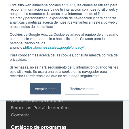
Este sitio web almacena cookies en tu PC, las cuales se utilizan para
recopilar información acerca de tu interacción con nuestro sitio web y
nos permite recordarte. Usamos esta información con el fin de
mejorar y personalizar tu experiencia de navegación y para generar
analíticas y métricas acerca de nuestros visitantes en este sitio web y
otros medios de comunicación.
Cookies de Google Ads. La Cookie se añade al equipo de un usuario
cuando este ve un anuncio o hace clic en él. Se usan para la
personalización de los
anuncios.
https://business.safety.google/privacy/
.
Afi Global Education
Para conocer más acerca de las cookies, consulta nuestra política de
Sobre nosotros
privacidad.
Actualidad
Si rechazas, no se hará seguimiento de tu información cuando visites
este sitio web. Se usará una sola cookie en tu navegador para
RSC
recordar tu preferencia de que no se te haga seguimiento.
Becas
Formación In Company
Aceptar todas
Rechazar todas
Campus virtual
Alumni: Portal de empleo
Empresas: Portal de empleo
Contacta
Catálogo de programas