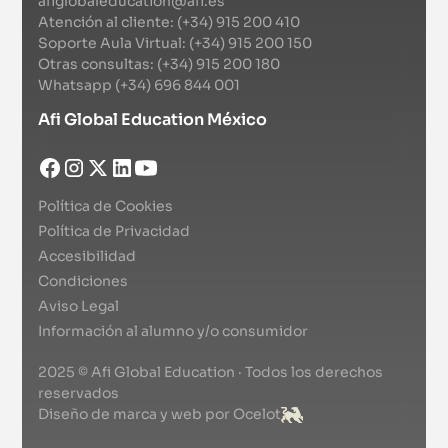
afiglobaleducation@afi.es
Atención al cliente: (+34) 915 200 410
Soporte Aula Virtual: (+34) 915 200 150
Otras consultas: (+34) 915 200 180
Whatsapp (+34) 696 844 001
Afi Global Education México
Política de Cookies
Política de Privacidad
Accesibilidad
Condiciones
Aviso Legal
Información al alumno y/o consumidor
2025 © Afi Global Education · Todos los derechos
reservados
Diseño de marca y web por Ocelot