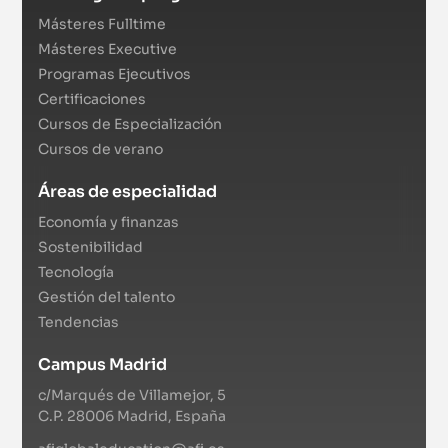
Másteres Fulltime
Másteres Executive
Programas Ejecutivos
Certificaciones
Cursos de Especialización
Cursos de verano
Áreas de especialidad
Economía y finanzas
Sostenibilidad
Tecnología
Gestión del talento
Tendencias
Campus Madrid
c/Marqués de Villamejor, 5
C.P. 28006 Madrid, España