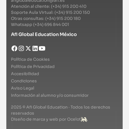
afiglobaleducation@afi.es
Atención al cliente: (+34) 915 200 410
Soporte Aula Virtual: (+34) 915 200 150
Otras consultas: (+34) 915 200 180
Whatsapp (+34) 696 844 001
Afi Global Education México
Política de Cookies
Política de Privacidad
Accesibilidad
Condiciones
Aviso Legal
Información al alumno y/o consumidor
2025 © Afi Global Education · Todos los derechos
reservados
Diseño de marca y web por Ocelot