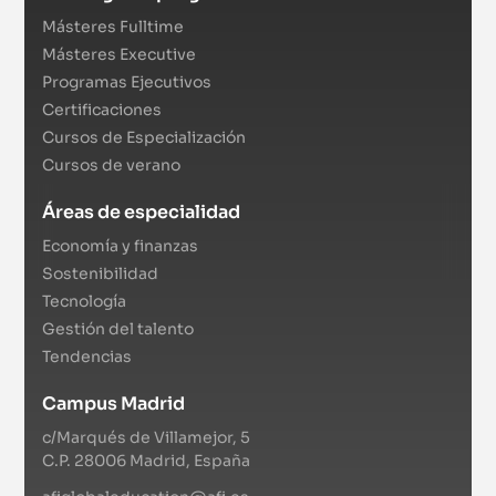
Másteres Fulltime
Másteres Executive
Programas Ejecutivos
Certificaciones
Cursos de Especialización
Cursos de verano
Áreas de especialidad
Economía y finanzas
Sostenibilidad
Tecnología
Gestión del talento
Tendencias
Campus Madrid
c/Marqués de Villamejor, 5
C.P. 28006 Madrid, España