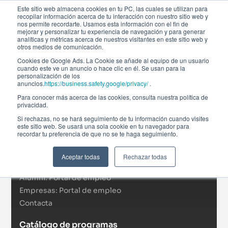
Este sitio web almacena cookies en tu PC, las cuales se utilizan para
recopilar información acerca de tu interacción con nuestro sitio web y
nos permite recordarte. Usamos esta información con el fin de
mejorar y personalizar tu experiencia de navegación y para generar
analíticas y métricas acerca de nuestros visitantes en este sitio web y
otros medios de comunicación.
Cookies de Google Ads. La Cookie se añade al equipo de un usuario
cuando este ve un anuncio o hace clic en él. Se usan para la
personalización de los
anuncios.
https://business.safety.google/privacy/
.
Afi Global Education
Para conocer más acerca de las cookies, consulta nuestra política de
Sobre nosotros
privacidad.
Actualidad
Si rechazas, no se hará seguimiento de tu información cuando visites
este sitio web. Se usará una sola cookie en tu navegador para
RSC
recordar tu preferencia de que no se te haga seguimiento.
Becas
Formación In Company
Aceptar todas
Rechazar todas
Campus virtual
Alumni: Portal de empleo
Empresas: Portal de empleo
Contacta
Catálogo de programas