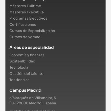
Másteres Fulltime
Másteres Executive
Programas Ejecutivos
Certificaciones
Cursos de Especialización
Cursos de verano
Áreas de especialidad
Economía y finanzas
Sostenibilidad
Tecnología
Gestión del talento
Tendencias
Campus Madrid
c/Marqués de Villamejor, 5
C.P. 28006 Madrid, España