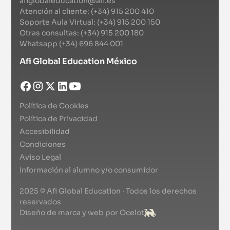
afiglobaleducation@afi.es
Atención al cliente: (+34) 915 200 410
Soporte Aula Virtual: (+34) 915 200 150
Otras consultas: (+34) 915 200 180
Whatsapp (+34) 696 844 001
Afi Global Education México
Política de Cookies
Política de Privacidad
Accesibilidad
Condiciones
Aviso Legal
Información al alumno y/o consumidor
2025 © Afi Global Education · Todos los derechos
reservados
Diseño de marca y web por Ocelot