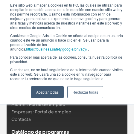
Este sitio web almacena cookies en tu PC, las cuales se utilizan para
recopilar información acerca de tu interacción con nuestro sitio web y
nos permite recordarte. Usamos esta información con el fin de
mejorar y personalizar tu experiencia de navegación y para generar
analíticas y métricas acerca de nuestros visitantes en este sitio web y
otros medios de comunicación.
Cookies de Google Ads. La Cookie se añade al equipo de un usuario
cuando este ve un anuncio o hace clic en él. Se usan para la
personalización de los
anuncios.
https://business.safety.google/privacy/
.
Afi Global Education
Para conocer más acerca de las cookies, consulta nuestra política de
Sobre nosotros
privacidad.
Actualidad
Si rechazas, no se hará seguimiento de tu información cuando visites
este sitio web. Se usará una sola cookie en tu navegador para
RSC
recordar tu preferencia de que no se te haga seguimiento.
Becas
Formación In Company
Aceptar todas
Rechazar todas
Campus virtual
Alumni: Portal de empleo
Empresas: Portal de empleo
Contacta
Catálogo de programas