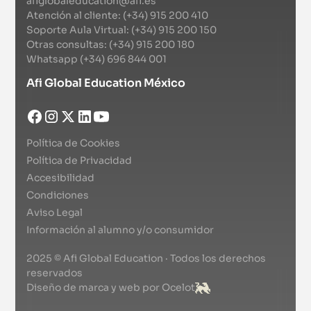
afiglobaleducation@afi.es
Atención al cliente: (+34) 915 200 410
Soporte Aula Virtual: (+34) 915 200 150
Otras consultas: (+34) 915 200 180
Whatsapp (+34) 696 844 001
Afi Global Education México
Política de Cookies
Política de Privacidad
Accesibilidad
Condiciones
Aviso Legal
Información al alumno y/o consumidor
2025 © Afi Global Education · Todos los derechos
reservados
Diseño de marca y web por Ocelot