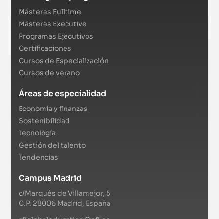
Másteres Fulltime
Másteres Executive
Programas Ejecutivos
Certificaciones
Cursos de Especialización
Cursos de verano
Áreas de especialidad
Economía y finanzas
Sostenibilidad
Tecnología
Gestión del talento
Tendencias
Campus Madrid
c/Marqués de Villamejor, 5
C.P. 28006 Madrid, España