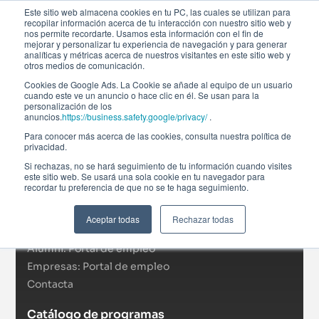
Este sitio web almacena cookies en tu PC, las cuales se utilizan para
recopilar información acerca de tu interacción con nuestro sitio web y
nos permite recordarte. Usamos esta información con el fin de
mejorar y personalizar tu experiencia de navegación y para generar
analíticas y métricas acerca de nuestros visitantes en este sitio web y
otros medios de comunicación.
Cookies de Google Ads. La Cookie se añade al equipo de un usuario
cuando este ve un anuncio o hace clic en él. Se usan para la
personalización de los
anuncios.
https://business.safety.google/privacy/
.
Afi Global Education
Para conocer más acerca de las cookies, consulta nuestra política de
Sobre nosotros
privacidad.
Actualidad
Si rechazas, no se hará seguimiento de tu información cuando visites
este sitio web. Se usará una sola cookie en tu navegador para
RSC
recordar tu preferencia de que no se te haga seguimiento.
Becas
Formación In Company
Aceptar todas
Rechazar todas
Campus virtual
Alumni: Portal de empleo
Empresas: Portal de empleo
Contacta
Catálogo de programas