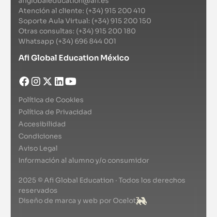
afiglobaleducation@afi.es
Atención al cliente: (+34) 915 200 410
Soporte Aula Virtual: (+34) 915 200 150
Otras consultas: (+34) 915 200 180
Whatsapp (+34) 696 844 001
Afi Global Education México
Política de Cookies
Política de Privacidad
Accesibilidad
Condiciones
Aviso Legal
Información al alumno y/o consumidor
2025 © Afi Global Education · Todos los derechos
reservados
Diseño de marca y web por Ocelot