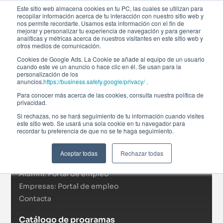
Este sitio web almacena cookies en tu PC, las cuales se utilizan para
recopilar información acerca de tu interacción con nuestro sitio web y
nos permite recordarte. Usamos esta información con el fin de
mejorar y personalizar tu experiencia de navegación y para generar
analíticas y métricas acerca de nuestros visitantes en este sitio web y
otros medios de comunicación.
Cookies de Google Ads. La Cookie se añade al equipo de un usuario
cuando este ve un anuncio o hace clic en él. Se usan para la
personalización de los
anuncios.
https://business.safety.google/privacy/
.
Afi Global Education
Para conocer más acerca de las cookies, consulta nuestra política de
Sobre nosotros
privacidad.
Actualidad
Si rechazas, no se hará seguimiento de tu información cuando visites
este sitio web. Se usará una sola cookie en tu navegador para
RSC
recordar tu preferencia de que no se te haga seguimiento.
Becas
Formación In Company
Aceptar todas
Rechazar todas
Campus virtual
Alumni: Portal de empleo
Empresas: Portal de empleo
Contacta
Catálogo de programas