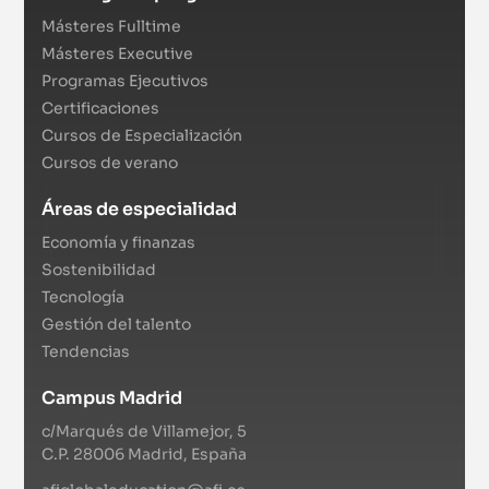
Másteres Fulltime
Másteres Executive
Programas Ejecutivos
Certificaciones
Cursos de Especialización
Cursos de verano
Áreas de especialidad
Economía y finanzas
Sostenibilidad
Tecnología
Gestión del talento
Tendencias
Campus Madrid
c/Marqués de Villamejor, 5
C.P. 28006 Madrid, España