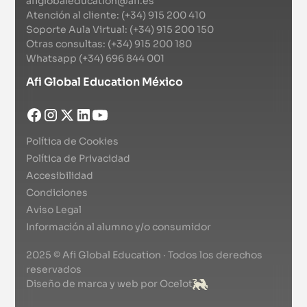
afiglobaleducation@afi.es
Atención al cliente: (+34) 915 200 410
Soporte Aula Virtual: (+34) 915 200 150
Otras consultas: (+34) 915 200 180
Whatsapp (+34) 696 844 001
Afi Global Education México
Política de Cookies
Política de Privacidad
Accesibilidad
Condiciones
Aviso Legal
Información al alumno y/o consumidor
2025 © Afi Global Education · Todos los derechos
reservados
Diseño de marca y web por Ocelot