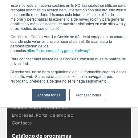
Este sitio web almacena cookies en tu PC, las cuales se utilizan para
recopilar información acerca de tu interacción con nuestro sitio web y
nos permite recordarte. Usamos esta información con el fin de
mejorar y personalizar tu experiencia de navegación y para generar
analíticas y métricas acerca de nuestros visitantes en este sitio web y
otros medios de comunicación.
Cookies de Google Ads. La Cookie se añade al equipo de un usuario
cuando este ve un anuncio o hace clic en él. Se usan para la
personalización de los
anuncios.
https://business.safety.google/privacy/
.
Afi Global Education
Para conocer más acerca de las cookies, consulta nuestra política de
Sobre nosotros
privacidad.
Actualidad
Si rechazas, no se hará seguimiento de tu información cuando visites
este sitio web. Se usará una sola cookie en tu navegador para
RSC
recordar tu preferencia de que no se te haga seguimiento.
Becas
Formación In Company
Aceptar todas
Rechazar todas
Campus virtual
Alumni: Portal de empleo
Empresas: Portal de empleo
Contacta
Catálogo de programas