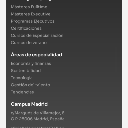
Másteres Fulltime
Másteres Executive
Programas Ejecutivos
Certificaciones
Cursos de Especialización
Cursos de verano
Áreas de especialidad
Economía y finanzas
Sostenibilidad
Tecnología
Gestión del talento
Tendencias
Campus Madrid
c/Marqués de Villamejor, 5
C.P. 28006 Madrid, España