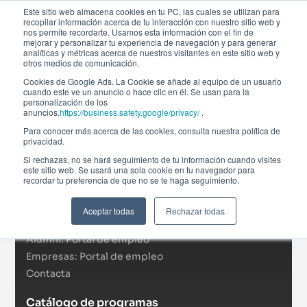
Este sitio web almacena cookies en tu PC, las cuales se utilizan para
recopilar información acerca de tu interacción con nuestro sitio web y
nos permite recordarte. Usamos esta información con el fin de
mejorar y personalizar tu experiencia de navegación y para generar
analíticas y métricas acerca de nuestros visitantes en este sitio web y
otros medios de comunicación.
Cookies de Google Ads. La Cookie se añade al equipo de un usuario
cuando este ve un anuncio o hace clic en él. Se usan para la
personalización de los
anuncios.
https://business.safety.google/privacy/
.
Afi Global Education
Para conocer más acerca de las cookies, consulta nuestra política de
Sobre nosotros
privacidad.
Actualidad
Si rechazas, no se hará seguimiento de tu información cuando visites
este sitio web. Se usará una sola cookie en tu navegador para
RSC
recordar tu preferencia de que no se te haga seguimiento.
Becas
Formación In Company
Aceptar todas
Rechazar todas
Campus virtual
Alumni: Portal de empleo
Empresas: Portal de empleo
Contacta
Catálogo de programas