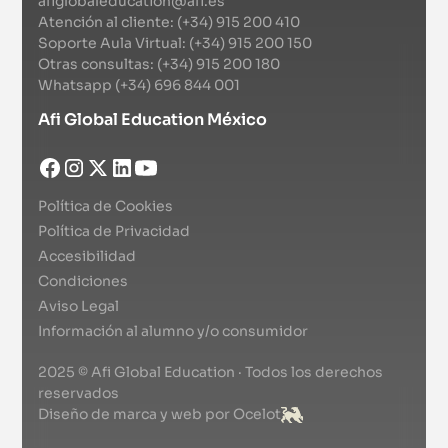
afiglobaleducation@afi.es
Atención al cliente: (+34) 915 200 410
Soporte Aula Virtual: (+34) 915 200 150
Otras consultas: (+34) 915 200 180
Whatsapp (+34) 696 844 001
Afi Global Education México
Política de Cookies
Política de Privacidad
Accesibilidad
Condiciones
Aviso Legal
Información al alumno y/o consumidor
2025 © Afi Global Education · Todos los derechos
reservados
Diseño de marca y web por Ocelot