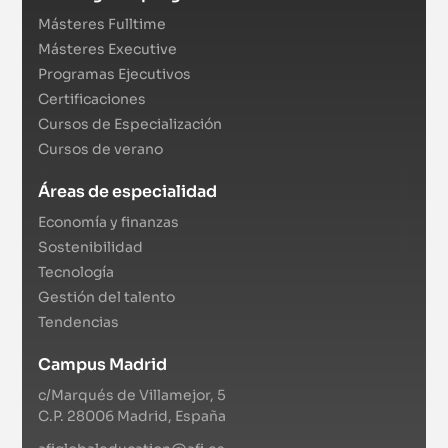
Másteres Fulltime
Másteres Executive
Programas Ejecutivos
Certificaciones
Cursos de Especialización
Cursos de verano
Áreas de especialidad
Economía y finanzas
Sostenibilidad
Tecnología
Gestión del talento
Tendencias
Campus Madrid
c/Marqués de Villamejor, 5
C.P. 28006 Madrid, España