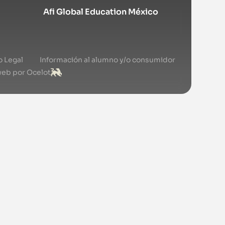
Afi Global Education México
o Legal
Información al alumno y/o consumidor
web por Ocelot