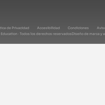
ítica de Privacidad
Accesibilidad
Condiciones
Avis
l Education · Todos los derechos reservados
Diseño de marca y 