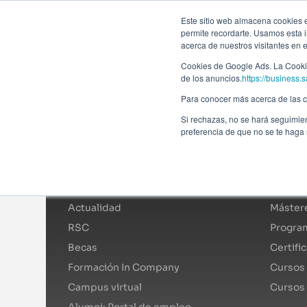
Forma
Este sitio web almacena cookies en
permite recordarte. Usamos esta i
acerca de nuestros visitantes en 
Programas
Cookies de Google Ads. La Cookie
de los anuncios.
https://business.s
Para conocer más acerca de las co
Si rechazas, no se hará seguimien
preferencia de que no se te haga
Afi Global Education
Catál
Sobre nosotros
Mástere
Actualidad
Mástere
RSC
Program
Becas
Certifi
Formación In Company
Cursos 
Campus virtual
Cursos
Alumni: Portal de empleo