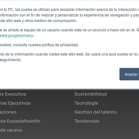
ción profesional
Campus virtual
Alumni: Portal de empleo
Empre
 tu PC, las cuales se utilizan para recopilar información acerca de tu interacción 
nformación con el fin de mejorar y personalizar tu experiencia de navegación y par
este sitio web y otros medios de comunicación.
Áreas
In company
Becas
Nosotros
A
 se añade al equipo de un usuario cuando este ve un anuncio o hace clic en él. S
afety.google/privacy/
.
okies, consulta nuestra política de privacidad.
to de tu información cuando visites este sitio web. Se usará una sola cookie en tu
 seguimiento.
ogo de programas
Áreas de especialidad
Aceptar
s Fulltime
Economía y finanzas
s Executive
Sostenibilidad
as Ejecutivos
Tecnología
caciones
Gestión del talento
de Especialización
Tendencias
 de verano