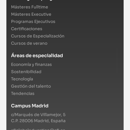
Másteres Fulltime
Másteres Executive
Programas Ejecutivos
Certificaciones
Cursos de Especialización
Cursos de verano
Áreas de especialidad
Economía y finanzas
Sostenibilidad
Tecnología
Gestión del talento
Tendencias
Campus Madrid
c/Marqués de Villamejor, 5
C.P. 28006 Madrid, España