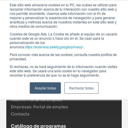
Este sitio web almacena cookies en tu PC, las cuales se utilizan para
recopilar información acerca de tu interacción con nuestro sitio web y
nos permite recordarte. Usamos esta información con el fin de
mejorar y personalizar tu experiencia de navegación y para generar
analíticas y métricas acerca de nuestros visitantes en este sitio web y
otros medios de comunicación.
Cookies de Google Ads. La Cookie se añade al equipo de un usuario
cuando este ve un anuncio o hace clic en él. Se usan para la
personalización de los
anuncios.
https://business.safety.google/privacy/
.
Afi Global Education
Para conocer más acerca de las cookies, consulta nuestra política de
Sobre nosotros
privacidad.
Actualidad
Si rechazas, no se hará seguimiento de tu información cuando visites
este sitio web. Se usará una sola cookie en tu navegador para
RSC
recordar tu preferencia de que no se te haga seguimiento.
Becas
Formación In Company
Aceptar todas
Rechazar todas
Campus virtual
Alumni: Portal de empleo
Empresas: Portal de empleo
Contacta
Catálogo de programas