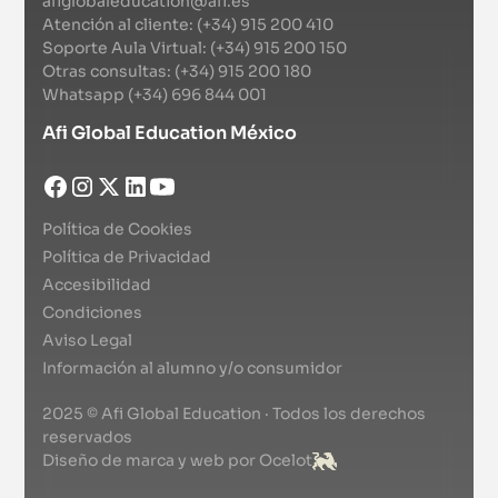
afiglobaleducation@afi.es
Atención al cliente: (+34) 915 200 410
Soporte Aula Virtual: (+34) 915 200 150
Otras consultas: (+34) 915 200 180
Whatsapp (+34) 696 844 001
Afi Global Education México
Política de Cookies
Política de Privacidad
Accesibilidad
Condiciones
Aviso Legal
Información al alumno y/o consumidor
2025 © Afi Global Education · Todos los derechos
reservados
Diseño de marca y web por Ocelot