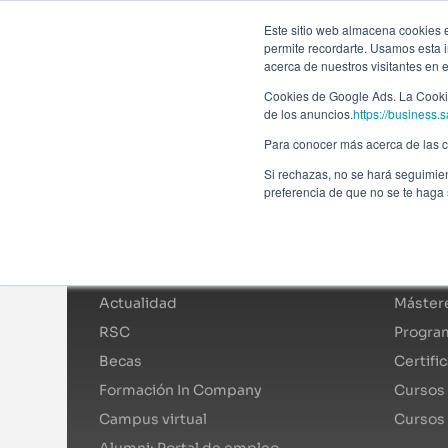
Forma
Este sitio web almacena cookies en
permite recordarte. Usamos esta i
acerca de nuestros visitantes en 
Programas
Cookies de Google Ads. La Cookie
de los anuncios.
https://business.s
Para conocer más acerca de las co
Si rechazas, no se hará seguimien
preferencia de que no se te haga
Afi Global Education
Catál
Sobre nosotros
Mástere
Actualidad
Mástere
RSC
Program
Becas
Certifi
Formación In Company
Cursos 
Campus virtual
Cursos
Alumni: Portal de empleo