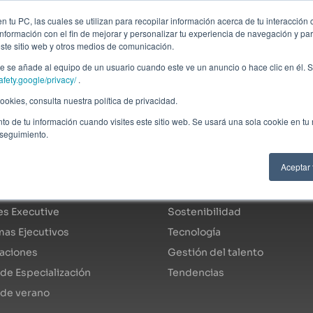
ción profesional
Campus virtual
Alumni: Portal de empleo
Empre
 tu PC, las cuales se utilizan para recopilar información acerca de tu interacción 
nformación con el fin de mejorar y personalizar tu experiencia de navegación y par
este sitio web y otros medios de comunicación.
Áreas
In company
Becas
Nosotros
A
 se añade al equipo de un usuario cuando este ve un anuncio o hace clic en él. S
afety.google/privacy/
.
okies, consulta nuestra política de privacidad.
to de tu información cuando visites este sitio web. Se usará una sola cookie en tu
 seguimiento.
ogo de programas
Áreas de especialidad
Aceptar
s Fulltime
Economía y finanzas
s Executive
Sostenibilidad
as Ejecutivos
Tecnología
caciones
Gestión del talento
de Especialización
Tendencias
 de verano