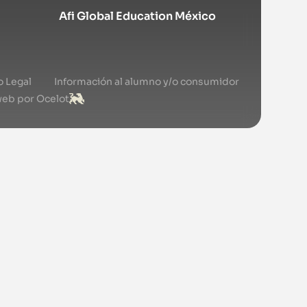
Afi Global Education México
o Legal
Información al alumno y/o consumidor
web por Ocelot