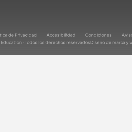
ítica de Privacidad
Accesibilidad
Condiciones
Avis
l Education · Todos los derechos reservados
Diseño de marca y 