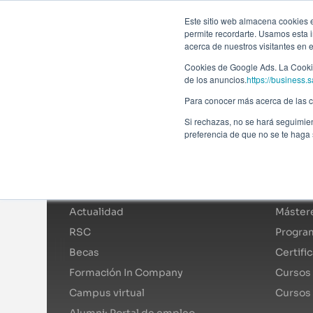
Forma
Este sitio web almacena cookies en
permite recordarte. Usamos esta i
acerca de nuestros visitantes en 
Programas
Cookies de Google Ads. La Cookie
de los anuncios.
https://business.s
Para conocer más acerca de las co
Si rechazas, no se hará seguimien
preferencia de que no se te haga
Afi Global Education
Catál
Sobre nosotros
Mástere
Actualidad
Mástere
RSC
Program
Becas
Certifi
Formación In Company
Cursos 
Campus virtual
Cursos
Alumni: Portal de empleo