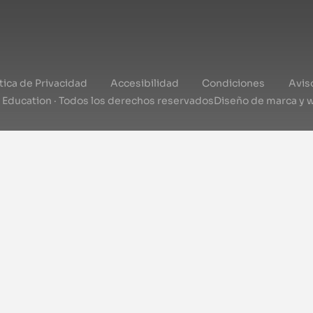
ítica de Privacidad
Accesibilidad
Condiciones
Avis
l Education · Todos los derechos reservados
Diseño de marca y 