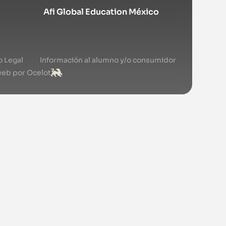
Afi Global Education México
o Legal
Información al alumno y/o consumidor
web por Ocelot