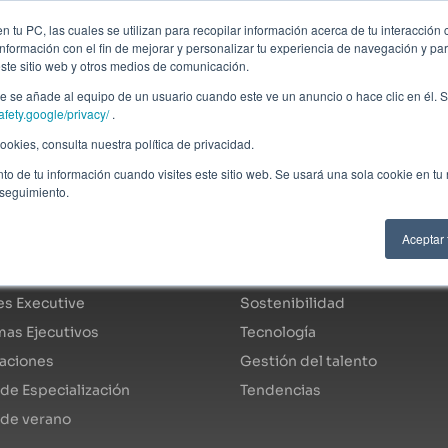
ción profesional
Campus virtual
Alumni: Portal de empleo
Empre
 tu PC, las cuales se utilizan para recopilar información acerca de tu interacción 
nformación con el fin de mejorar y personalizar tu experiencia de navegación y par
este sitio web y otros medios de comunicación.
Áreas
In company
Becas
Nosotros
A
 se añade al equipo de un usuario cuando este ve un anuncio o hace clic en él. S
afety.google/privacy/
.
okies, consulta nuestra política de privacidad.
to de tu información cuando visites este sitio web. Se usará una sola cookie en tu
 seguimiento.
ogo de programas
Áreas de especialidad
Aceptar
s Fulltime
Economía y finanzas
s Executive
Sostenibilidad
as Ejecutivos
Tecnología
caciones
Gestión del talento
de Especialización
Tendencias
 de verano