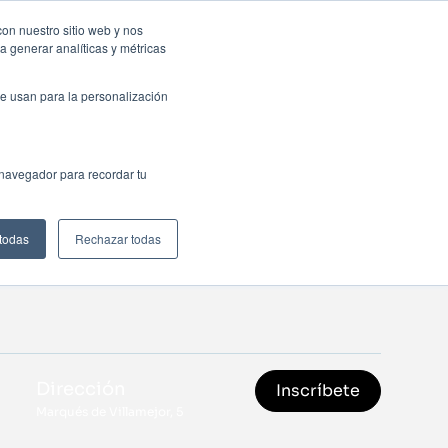
sas: Portal de empleo
Contacta
con nuestro sitio web y nos
a generar analíticas y métricas
Web
ctualidad
Buscar
México
e usan para la personalización
 navegador para recordar tu
 todas
Rechazar todas
Dirección
Inscríbete
Marqués de Villamejor, 5