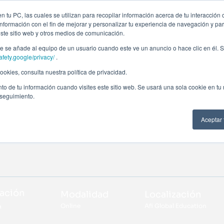
ción profesional
Campus virtual
Alumni: Portal de empleo
Empre
 tu PC, las cuales se utilizan para recopilar información acerca de tu interacción 
nformación con el fin de mejorar y personalizar tu experiencia de navegación y par
este sitio web y otros medios de comunicación.
Áreas
In company
Becas
Nosotros
A
 se añade al equipo de un usuario cuando este ve un anuncio o hace clic en él. S
afety.google/privacy/
.
okies, consulta nuestra política de privacidad.
to de tu información cuando visites este sitio web. Se usará una sola cookie en tu
 seguimiento.
Aceptar
ación
Modalidad
Localización
Online
Afi Global Education
a