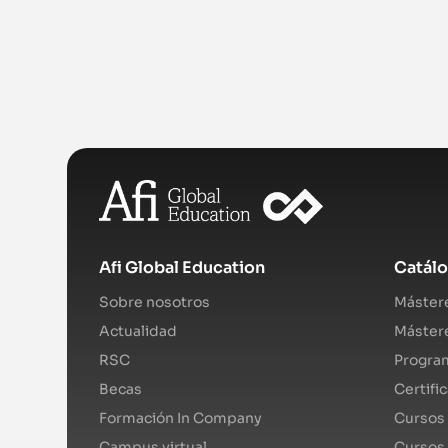
Afi Global Education
Catál
Sobre nosotros
Mástere
Actualidad
Mástere
RSC
Program
Becas
Certifi
Formación In Company
Cursos 
Campus virtual
Cursos