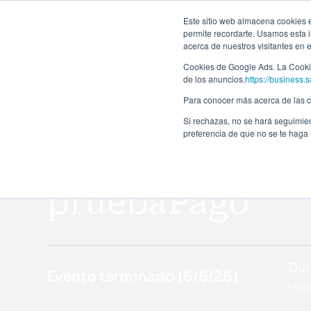
Forma
Este sitio web almacena cookies en
permite recordarte. Usamos esta i
acerca de nuestros visitantes en 
Programas
Cookies de Google Ads. La Cookie
de los anuncios.
https://business.s
Para conocer más acerca de las co
Si rechazas, no se hará seguimien
preferencia de que no se te haga
Todos los eventos
pruebaPago
Dur
Evento terminado (
6/6/26
)
1 hor