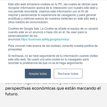
Este sitio web almacena cookies en tu PC, las cuales se utilizan para
recopilar información acerca de tu interacción con nuestro sitio web y
nos permite recordarte. Usamos esta información con el fin de
mejorar y personalizar tu experiencia de navegación y para generar
analíticas y métricas acerca de nuestros visitantes en este sitio web y
otros medios de comunicación.
Toda la actualidad
Cookies de Google Ads. La Cookie se añade al equipo de un usuario
cuando este ve un anuncio o hace clic en él. Se usan para la
Noticias Afi Global
personalización de los
anuncios.
https://business.safety.google/privacy/
.
Para conocer más acerca de las cookies, consulta nuestra política de
Education
privacidad.
Si rechazas, no se hará seguimiento de tu información cuando visites
Mantente al día con Afi Global Education sobre
este sitio web. Se usará una sola cookie en tu navegador para
recordar tu preferencia de que no se te haga seguimiento.
las principales novedades en finanzas,
tecnología, sostenibilidad y gestión del talento.
Aceptar todas
Rechazar todas
Explora las tendencias más relevantes, los
cambios regulatorios clave y las nuevas
perspectivas económicas que están marcando el
futuro.