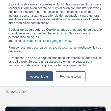
Este sitio web almacena cookies en tu PC, las cuales se utilizan para
recopilar información acerca de tu interacción con nuestro sitio web y
nos permite recordarte. Usamos esta información con el fin de
mejorar y personalizar tu experiencia de navegación y para generar
analíticas y métricas acerca de nuestros visitantes en este sitio web y
otros medios de comunicación.
Cookies de Google Ads. La Cookie se añade al equipo de un usuario
cuando este ve un anuncio o hace clic en él. Se usan para la
Noticias
personalización de los
anuncios.
https://business.safety.google/privacy/
.
Para conocer más acerca de las cookies, consulta nuestra política de
privacidad.
Dataset y DataFrame:
Si rechazas, no se hará seguimiento de tu información cuando visites
este sitio web. Se usará una sola cookie en tu navegador para
recordar tu preferencia de que no se te haga seguimiento.
qué son y diferencias
en Big Data
Aceptar todas
Rechazar todas
15-nov-2021